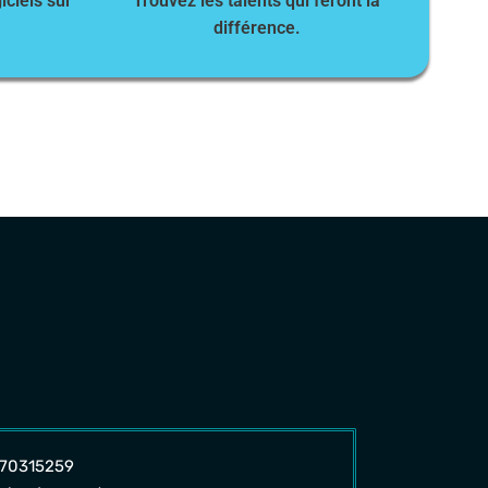
iciels sur
Trouvez les talents qui feront la
différence.
 70315259