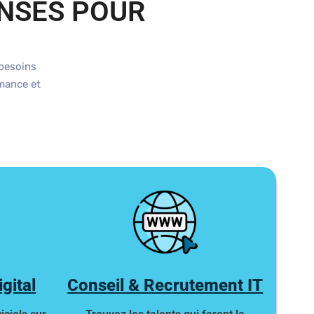
ENSÉS POUR
 besoins
rmance et
gital
Conseil & Recrutement IT