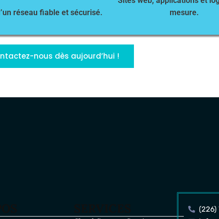
Sites web, applications et log
mesure.
d’un réseau fiable et sécurisé.
ntactez-nous dès aujourd’hui !
POS
SERVICES
(226)