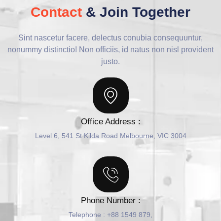
Contact
& Join Together
Sint nascetur facere, delectus conubia consequuntur,
nonummy distinctio! Non officiis, id natus non nisl provident
justo.
Office Address :
Level 6, 541 St Kilda Road Melbourne, VIC 3004
Phone Number :
Telephone : +88 1549 879,