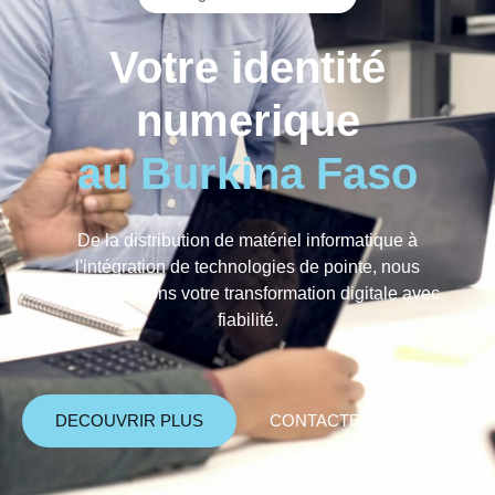
Votre identité
numerique
au Burkina Faso
De la distribution de matériel informatique à
l'intégration de technologies de pointe, nous
accompagnons votre transformation digitale avec
fiabilité.
DECOUVRIR PLUS
CONTACTEZ-NOUS