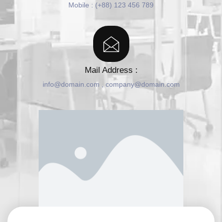
Mobile : (+88) 123 456 789
Mail Address :
info@domain.com , company@domain.com