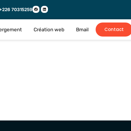
+226 70315259
Contact
ergement
Création web
Bmail