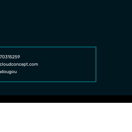
 70315259
cloudconcept.com
adougou