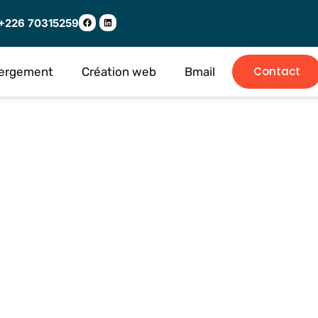
+226 70315259
Contact
ergement
Création web
Bmail