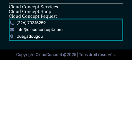
Cloud Concept Services
Cloud Concept Shop
Cloud Concept Request
(226) 70315259
info@cloudconcept.com
Ouagadougou
Copyright CloudConcept @2025 | Tous droit réservés.