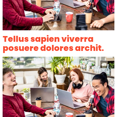
Tellus sapien viverra
posuere dolores archit.