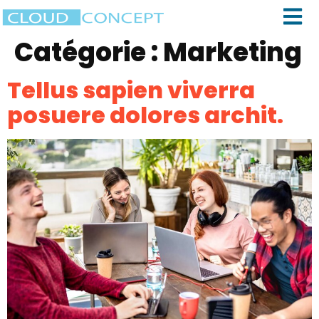
Catégorie :
Marketing
Tellus sapien viverra
posuere dolores archit.