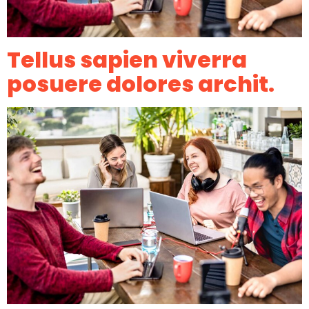
Tellus sapien viverra
posuere dolores archit.